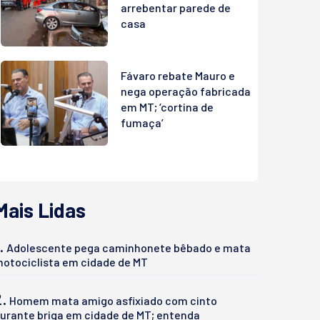
arrebentar parede de
casa
Fávaro rebate Mauro e
nega operação fabricada
em MT; ‘cortina de
fumaça’
Mais Lidas
.
Adolescente pega caminhonete bêbado e mata
otociclista em cidade de MT
2.
Homem mata amigo asfixiado com cinto
urante briga em cidade de MT; entenda