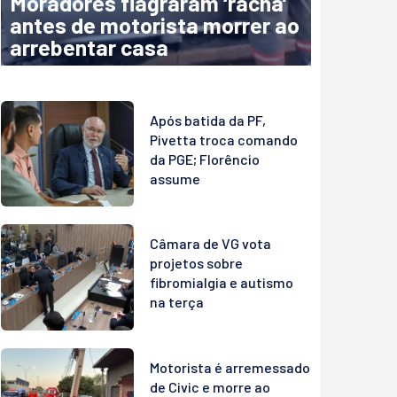
Moradores flagraram ‘racha’
antes de motorista morrer ao
arrebentar casa
Após batida da PF,
Pivetta troca comando
da PGE; Florêncio
assume
Câmara de VG vota
projetos sobre
fibromialgia e autismo
na terça
Motorista é arremessado
de Civic e morre ao