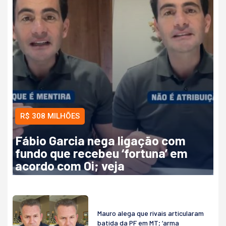
R$ 308 MILHÕES
Fábio Garcia nega ligação com
fundo que recebeu ‘fortuna’ em
acordo com Oi; veja
Mauro alega que rivais articularam
batida da PF em MT; ‘arma