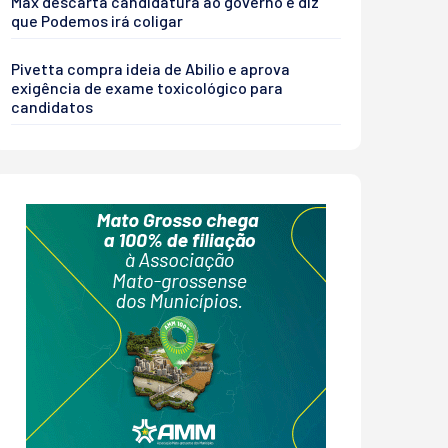
Max descarta candidatura ao governo e diz
que Podemos irá coligar
Pivetta compra ideia de Abilio e aprova
exigência de exame toxicológico para
candidatos