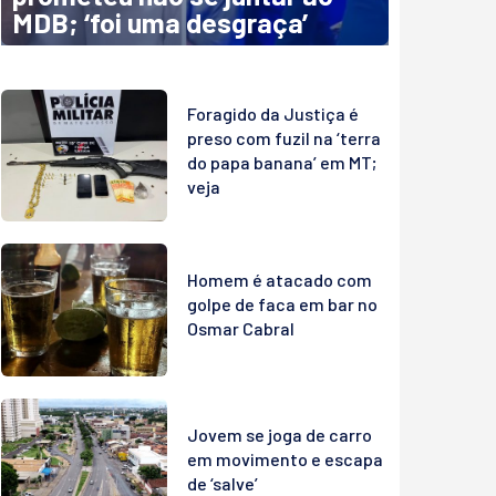
MDB; ‘foi uma desgraça’
Foragido da Justiça é
preso com fuzil na ‘terra
do papa banana’ em MT;
veja
Homem é atacado com
golpe de faca em bar no
Osmar Cabral
Jovem se joga de carro
em movimento e escapa
de ‘salve’