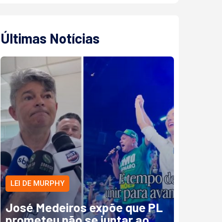
Últimas Notícias
LEI DE MURPHY
José Medeiros expõe que PL
prometeu não se juntar ao