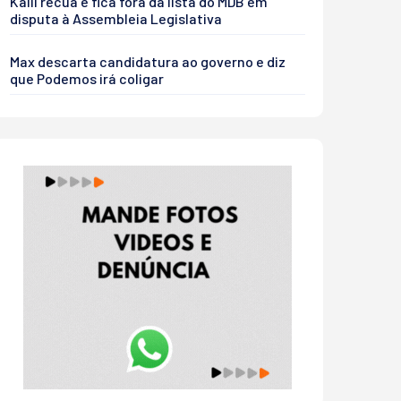
Kalil recua e fica fora da lista do MDB em
disputa à Assembleia Legislativa
Max descarta candidatura ao governo e diz
que Podemos irá coligar