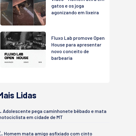
gatos e os joga
agonizando em lixeira
Fluxo Lab promove Open
House para apresentar
novo conceito de
barbearia
Mais Lidas
.
Adolescente pega caminhonete bêbado e mata
otociclista em cidade de MT
2.
Homem mata amigo asfixiado com cinto