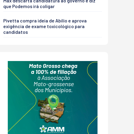
Max descarta candidatura ao governo e diz
que Podemos irá coligar
Pivetta compra ideia de Abilio e aprova
exigência de exame toxicológico para
candidatos