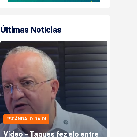
Últimas Notícias
ESCÂNDALO DA OI
Vídeo – Taques fez elo entre