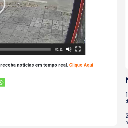
02:11
 receba noticias em tempo real.
Clique Aqui
1
d
m