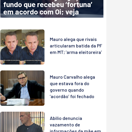
fundo que recebeu ‘fortuna’
em acordo com Oi; veja
Mauro alega que rivais
articularam batida da PF
em MT; ‘arma eleitoreira’
Mauro Carvalho alega
que estava fora do
governo quando
‘acordão’ foi fechado
Abilio denuncia
vazamento de
informações da mãe em