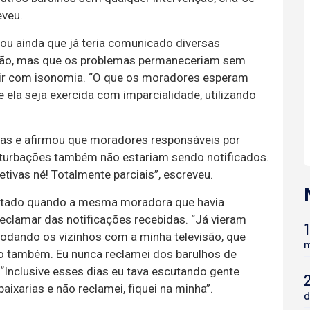
eveu.
u ainda que já teria comunicado diversas
ção, mas que os problemas permaneceriam sem
agir com isonomia. “O que os moradores esperam
 ela seja exercida com imparcialidade, utilizando
icas e afirmou que moradores responsáveis por
erturbações também não estariam sendo notificados.
etivas né! Totalmente parciais”, escreveu.
itado quando a mesma moradora que havia
eclamar das notificações recebidas. “Já vieram
1
modando os vizinhos com a minha televisão, que
m
o também. Eu nunca reclamei dos barulhos de
“Inclusive esses dias eu tava escutando gente
ixarias e não reclamei, fiquei na minha”.
d