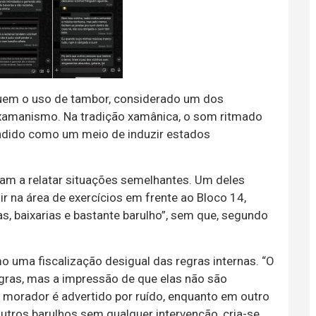
luem o uso de tambor, considerado um dos
 xamanismo. Na tradição xamânica, o som ritmado
tendido como um meio de induzir estados
m a relatar situações semelhantes. Um deles
 na área de exercícios em frente ao Bloco 14,
das, baixarias e bastante barulho”, sem que, segundo
o uma fiscalização desigual das regras internas. “O
gras, mas a impressão de que elas não são
m morador é advertido por ruído, enquanto em outro
utros barulhos sem qualquer intervenção, cria-se