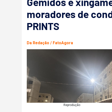
Gemidos e xingam
moradores de con
PRINTS
Da Redação / FatoAgora
Reprodução