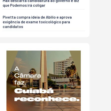
Max descarta candidatura ao governo e diz
que Podemos irá coligar
Pivetta compra ideia de Abilio e aprova
exigência de exame toxicológico para
candidatos