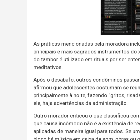
As práticas mencionadas pela moradora inc
principais e mais sagrados instrumentos do
do tambor é utilizado em rituais por ser en
meditativos.
Após o desabafo, outros condôminos passara
afirmou que adolescentes costumam se reunir
principalmente à noite, fazendo “gritos, risa
ele, haja advertências da administração.
Outro morador criticou o que classificou com
que causa incômodo não é a existência de re
aplicadas de maneira igual para todos. Se u
bloco há música em caixa de som, obras ou o