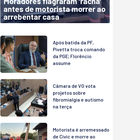
Moradores flagraram ‘racha’
antes de motorista morrer ao
arrebentar casa
Após batida da PF,
Pivetta troca comando
da PGE; Florêncio
assume
Câmara de VG vota
projetos sobre
fibromialgia e autismo
na terça
Motorista é arremessado
de Civic e morre ao