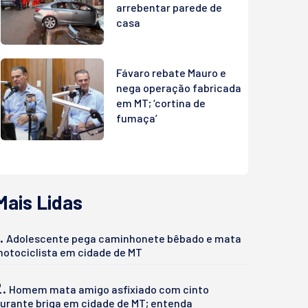
arrebentar parede de
casa
Fávaro rebate Mauro e
nega operação fabricada
em MT; ‘cortina de
fumaça’
Mais Lidas
.
Adolescente pega caminhonete bêbado e mata
otociclista em cidade de MT
2.
Homem mata amigo asfixiado com cinto
urante briga em cidade de MT; entenda