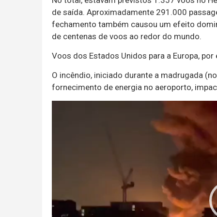
No total, estavam previstos 1.357 voos no H
de saída. Aproximadamente 291.000 passagei
fechamento também causou um efeito dominó
de centenas de voos ao redor do mundo.
Voos dos Estados Unidos para a Europa, por 
O incêndio, iniciado durante a madrugada (no 
fornecimento de energia no aeroporto, impa
Tocador
de
vídeo