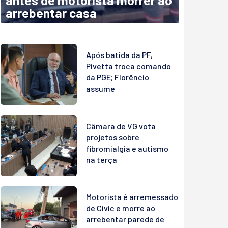
antes de motorista morrer ao
arrebentar casa
Após batida da PF,
Pivetta troca comando
da PGE; Florêncio
assume
Câmara de VG vota
projetos sobre
fibromialgia e autismo
na terça
Motorista é arremessado
de Civic e morre ao
arrebentar parede de