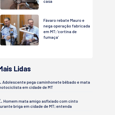
casa
Fávaro rebate Mauro e
nega operação fabricada
em MT; ‘cortina de
fumaça’
Mais Lidas
.
Adolescente pega caminhonete bêbado e mata
otociclista em cidade de MT
2.
Homem mata amigo asfixiado com cinto
urante briga em cidade de MT; entenda