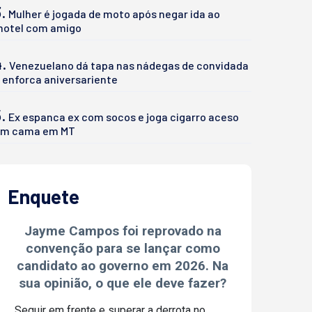
.
Mulher é jogada de moto após negar ida ao
otel com amigo
4.
Venezuelano dá tapa nas nádegas de convidada
 enforca aniversariente
.
Ex espanca ex com socos e joga cigarro aceso
m cama em MT
Enquete
Jayme Campos foi reprovado na
convenção para se lançar como
candidato ao governo em 2026. Na
sua opinião, o que ele deve fazer?
Seguir em frente e superar a derrota no