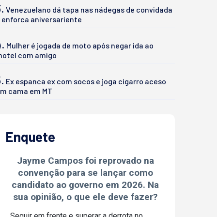
.
Venezuelano dá tapa nas nádegas de convidada
 enforca aniversariente
4.
Mulher é jogada de moto após negar ida ao
otel com amigo
.
Ex espanca ex com socos e joga cigarro aceso
m cama em MT
Enquete
Jayme Campos foi reprovado na
convenção para se lançar como
candidato ao governo em 2026. Na
sua opinião, o que ele deve fazer?
Seguir em frente e superar a derrota no