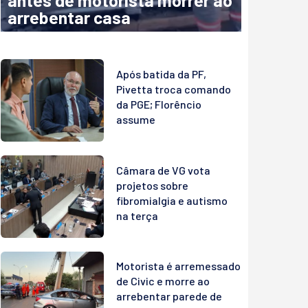
antes de motorista morrer ao
arrebentar casa
Após batida da PF,
Pivetta troca comando
da PGE; Florêncio
assume
Câmara de VG vota
projetos sobre
fibromialgia e autismo
na terça
Motorista é arremessado
de Civic e morre ao
arrebentar parede de