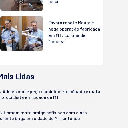
casa
Fávaro rebate Mauro e
nega operação fabricada
em MT; ‘cortina de
fumaça’
Mais Lidas
.
Adolescente pega caminhonete bêbado e mata
otociclista em cidade de MT
2.
Homem mata amigo asfixiado com cinto
urante briga em cidade de MT; entenda