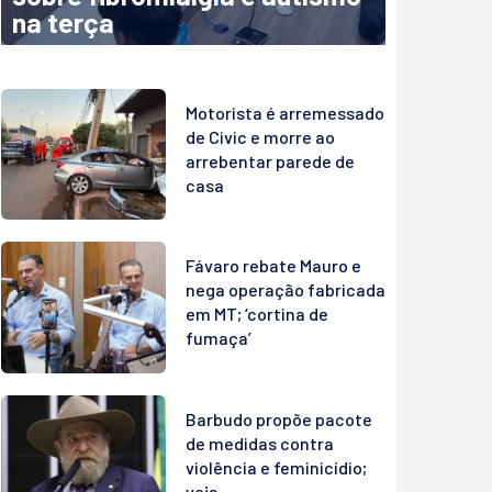
na terça
Motorista é arremessado
de Civic e morre ao
arrebentar parede de
casa
Fávaro rebate Mauro e
nega operação fabricada
em MT; ‘cortina de
fumaça’
Barbudo propõe pacote
de medidas contra
violência e feminicídio;
veja