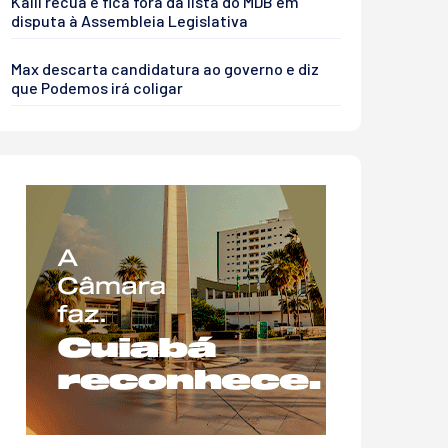
Kalil recua e fica fora da lista do MDB em
disputa à Assembleia Legislativa
Max descarta candidatura ao governo e diz
que Podemos irá coligar