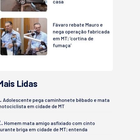
casa
Fávaro rebate Mauro e
nega operação fabricada
em MT; ‘cortina de
fumaça’
Mais Lidas
.
Adolescente pega caminhonete bêbado e mata
otociclista em cidade de MT
2.
Homem mata amigo asfixiado com cinto
urante briga em cidade de MT; entenda