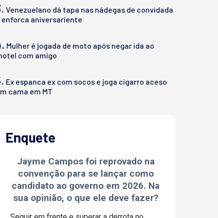
.
Venezuelano dá tapa nas nádegas de convidada
 enforca aniversariente
4.
Mulher é jogada de moto após negar ida ao
otel com amigo
.
Ex espanca ex com socos e joga cigarro aceso
m cama em MT
Enquete
Jayme Campos foi reprovado na
convenção para se lançar como
candidato ao governo em 2026. Na
sua opinião, o que ele deve fazer?
Seguir em frente e superar a derrota no