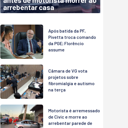
antes de motorista morrer ao
arrebentar casa
Após batida da PF,
Pivetta troca comando
da PGE; Florêncio
assume
Câmara de VG vota
projetos sobre
fibromialgia e autismo
na terça
Motorista é arremessado
de Civic e morre ao
arrebentar parede de