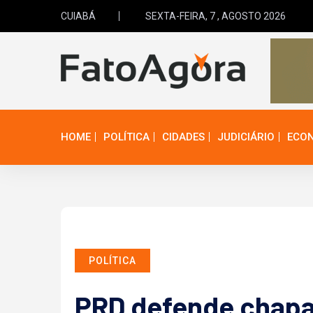
CUIABÁ
SEXTA-FEIRA, 7 , AGOSTO 2026
HOME
POLÍTICA
CIDADES
JUDICIÁRIO
ECO
POLÍTICA
PRD defende chapa