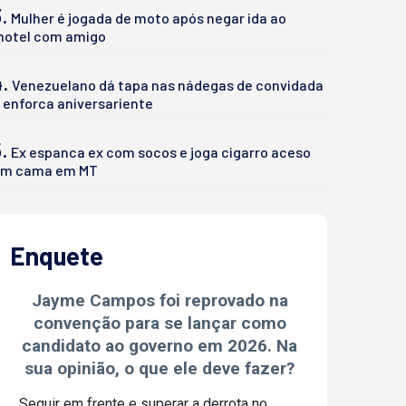
.
Mulher é jogada de moto após negar ida ao
otel com amigo
4.
Venezuelano dá tapa nas nádegas de convidada
 enforca aniversariente
.
Ex espanca ex com socos e joga cigarro aceso
m cama em MT
Enquete
Jayme Campos foi reprovado na
convenção para se lançar como
candidato ao governo em 2026. Na
sua opinião, o que ele deve fazer?
Seguir em frente e superar a derrota no