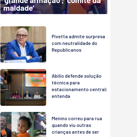
‘grande armação’; ‘comitê da
maldade’
Pivetta admite surpresa
com neutralidade do
Republicanos
Abilio defende solução
técnica para
estacionamento central;
entenda
Menino correu para rua
quando viu outras
crianças antes de ser