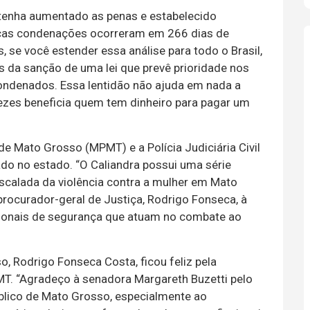
 tenha aumentado as penas e estabelecido
ucas condenações ocorreram em 266 dias de
, se você estender essa análise para todo o Brasil,
as da sanção de uma lei que prevê prioridade nos
condenados. Essa lentidão não ajuda em nada a
vezes beneficia quem tem dinheiro para pagar um
de Mato Grosso (MPMT) e a Polícia Judiciária Civil
ado no estado. “O Caliandra possui uma série
escalada da violência contra a mulher em Mato
ocurador-geral de Justiça, Rodrigo Fonseca, à
ssionais de segurança que atuam no combate ao
, Rodrigo Fonseca Costa, ficou feliz pela
MT. “Agradeço à senadora Margareth Buzetti pelo
blico de Mato Grosso, especialmente ao