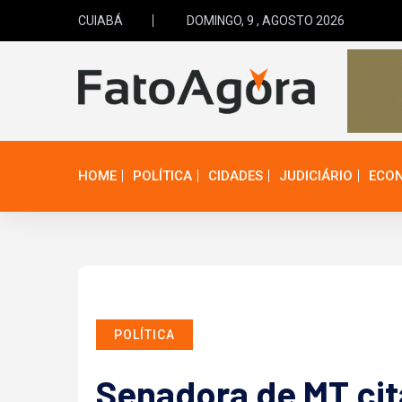
CUIABÁ
DOMINGO, 9 , AGOSTO 2026
HOME
POLÍTICA
CIDADES
JUDICIÁRIO
ECO
POLÍTICA
Senadora de MT cita