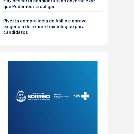
Max descarta candidatura ao governo e diz
que Podemos irá coligar
Pivetta compra ideia de Abilio e aprova
exigência de exame toxicológico para
candidatos