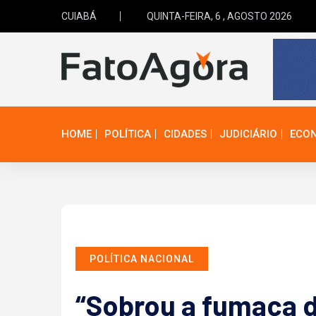
CUIABÁ
QUINTA-FEIRA, 6 , AGOSTO 2026
HOME
POLÍTICA
CIDADES
JUDICIÁRIO
ECO
POLÍTICA NACIONAL
“Sobrou a fumaça d