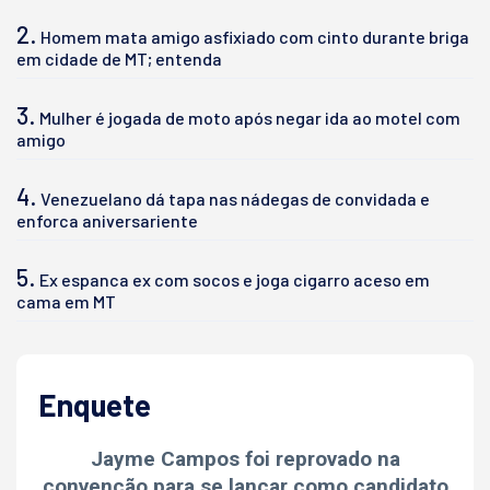
2.
Homem mata amigo asfixiado com cinto durante briga
em cidade de MT; entenda
3.
Mulher é jogada de moto após negar ida ao motel com
amigo
4.
Venezuelano dá tapa nas nádegas de convidada e
enforca aniversariente
5.
Ex espanca ex com socos e joga cigarro aceso em
cama em MT
Enquete
Jayme Campos foi reprovado na
convenção para se lançar como candidato