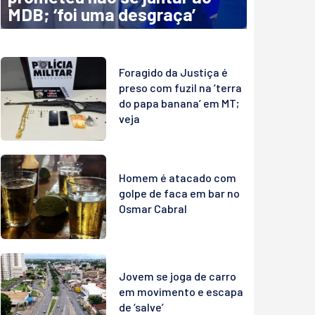
MDB; ‘foi uma desgraça’
Foragido da Justiça é
preso com fuzil na ‘terra
do papa banana’ em MT;
veja
Homem é atacado com
golpe de faca em bar no
Osmar Cabral
Jovem se joga de carro
em movimento e escapa
de ‘salve’