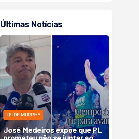
Últimas Notícias
LEI DE MURPHY
José Medeiros expõe que PL
prometeu não se juntar ao