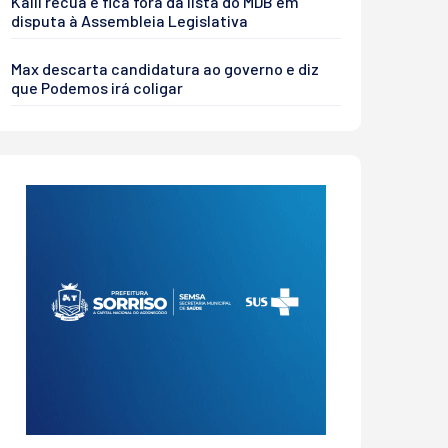
Kalil recua e fica fora da lista do MDB em
disputa à Assembleia Legislativa
Max descarta candidatura ao governo e diz
que Podemos irá coligar