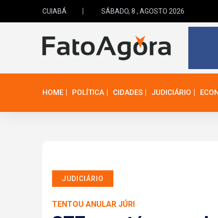
CUIABÁ
SÁBADO, 8 , AGOSTO 2026
HOME
POLÍTICA
CIDADES
JUDICIÁRIO
ECO
JUDICIÁRIO
TENTOU ANULAR JÚRI