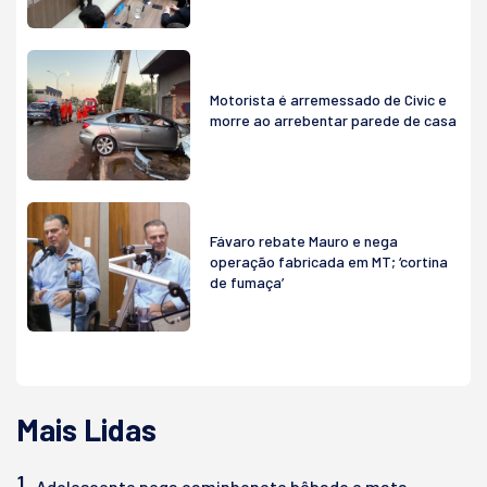
Motorista é arremessado de Civic e
morre ao arrebentar parede de casa
Fávaro rebate Mauro e nega
operação fabricada em MT; ‘cortina
de fumaça’
Mais Lidas
1.
Adolescente pega caminhonete bêbado e mata