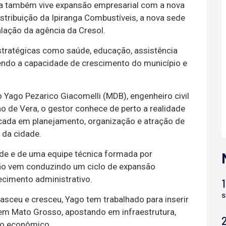
era também vive expansão empresarial com a nova
istribuição da Ipiranga Combustíveis, a nova sede
alação da agência da Cresol.
tratégicas como saúde, educação, assistência
lecendo a capacidade de crescimento do município e
 Yago Pezarico Giacomelli (MDB), engenheiro civil
ho de Vera, o gestor conhece de perto a realidade
cada em planejamento, organização e atração de
 da cidade.
ade e de uma equipe técnica formada por
ação vem conduzindo um ciclo de expansão
ecimento administrativo.
1
s
asceu e cresceu, Yago tem trabalhado para inserir
em Mato Grosso, apostando em infraestrutura,
to econômico.