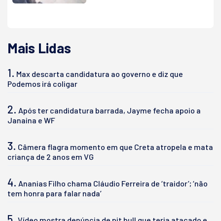
Mais Lidas
1.
Max descarta candidatura ao governo e diz que
Podemos irá coligar
2.
Após ter candidatura barrada, Jayme fecha apoio a
Janaina e WF
3.
Câmera flagra momento em que Creta atropela e mata
criança de 2 anos em VG
4.
Ananias Filho chama Cláudio Ferreira de ‘traidor’; ‘não
tem honra para falar nada’
5.
Vídeo mostra denúncia de pit bull que teria atacado e