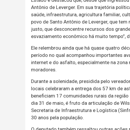
Estado e destacou que, desde que ingressou 
Antônio de Leverger. Em sua trajetória políti
saúde, infraestrutura, agricultura familiar, 
povo de Santo Antônio de Leverger, que tem 
justo, que desconcentre recursos dos grande
esvaziamento econômico há muito tempo”, d
Ele relembrou ainda que há quase quatro dé
período no qual acompanhou importantes ava
internet e do asfalto, especialmente na zona 
moradores.
Durante a solenidade, presidida pelo vereador
locais celebraram a entrega dos 57 km de as
beneficiam 17 comunidades rurais da região 
dia 31 de maio, é fruto da articulação de Wi
Secretaria de Infraestrutura e Logística (Si
30 anos pela população.
O deputado também ressaltou outras ações r