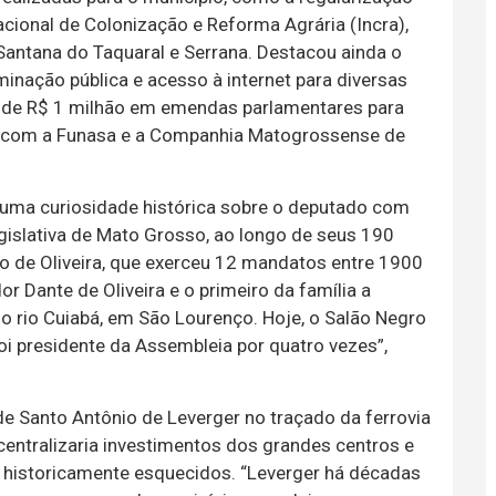
Nacional de Colonização e Reforma Agrária (Incra),
ntana do Taquaral e Serrana. Destacou ainda o
uminação pública e acesso à internet para diversas
s de R$ 1 milhão em emendas parlamentares para
ia com a Funasa e a Companhia Matogrossense de
 uma curiosidade histórica sobre o deputado com
islativa de Mato Grosso, ao longo de seus 190
to de Oliveira, que exerceu 12 mandatos entre 1900
r Dante de Oliveira e o primeiro da família a
 do rio Cuiabá, em São Lourenço. Hoje, o Salão Negro
oi presidente da Assembleia por quatro vezes”,
e Santo Antônio de Leverger no traçado da ferrovia
entralizaria investimentos dos grandes centros e
 historicamente esquecidos. “Leverger há décadas