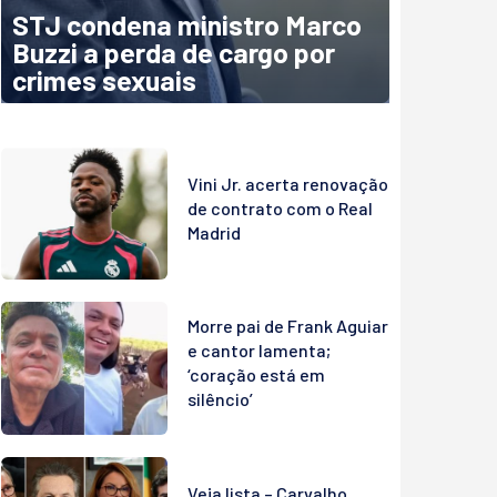
STJ condena ministro Marco
Buzzi a perda de cargo por
crimes sexuais
Vini Jr. acerta renovação
de contrato com o Real
Madrid
Morre pai de Frank Aguiar
e cantor lamenta;
‘coração está em
silêncio’
Veja lista – Carvalho,