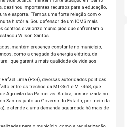
na vida pública, mantém forte atuação em Santo
ca, destinou importantes recursos para a educação,
cultura e esporte. “Temos uma forte relação com o
muita história. Sou defensor de um ICMS mais
s centros e valorize municípios que enfrentam o
estacou Wilson Santos.
cadas, mantém presença constante no município,
nços, como a chegada da energia elétrica, da
rural, que garantiu mais qualidade de vida aos
 Rafael Lima (PSB), diversas autoridades políticas
falto entre os trechos da MT-361 e MT-468, que
de Agrovila das Palmeiras. A obra, concretizada no
lson Santos junto ao Governo do Estado, por meio da
nfra), e atende a uma demanda aguardada há mais de
ealizadas para o município, como a regularização