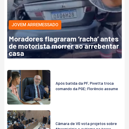
JOVEM ARREMESSADO
Moradores flagraram ‘racha’ antes
de motorista morrer ao arrebentar
casa
Após batida da PF, Pivetta troca
comando da PGE; Florêncio assume
Câmara de VG vota projetos sobre
fibromialgia e autismo na terça